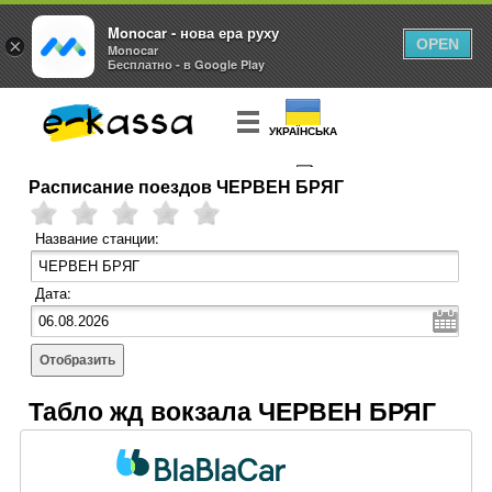
Monocar - нова ера руху
×
OPEN
Monocar
Бесплатно - в Google Play
УКРАЇНСЬКА
Расписание поездов ЧЕРВЕН БРЯГ
КУПИТЬ
БИЛЕТ
Название станции:
Дата:
Отобразить
Табло жд вокзала ЧЕРВЕН БРЯГ