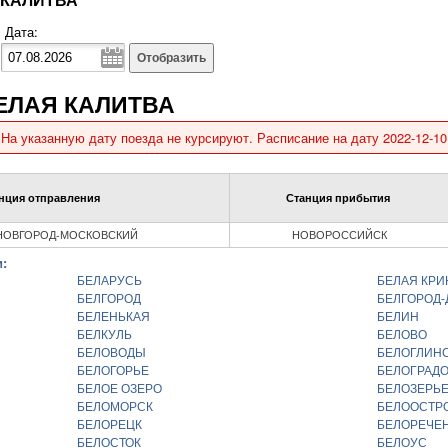
Дата:
Отобразить
БЕЛАЯ КАЛИТВА
На указанную дату поезда не курсируют. Расписание на дату 2022-12-10
нция отправления
Станция прибытия
НОВГОРОД-МОСКОВСКИЙ
НОВОРОССИЙСК
:
БЕЛАРУСЬ
БЕЛАЯ КР
БЕЛГОРОД
БЕЛГОРОД
БЕЛЕНЬКАЯ
БЕЛИН
БЕЛКУЛЬ
БЕЛОВО
БЕЛОВОДЫ
БЕЛОГЛИН
БЕЛОГОРЬЕ
БЕЛОГРАД
БЕЛОЕ ОЗЕРО
БЕЛОЗЕРЬ
БЕЛОМОРСК
БЕЛООСТР
БЕЛОРЕЦК
БЕЛОРЕЧЕ
БЕЛОСТОК
БЕЛОУС