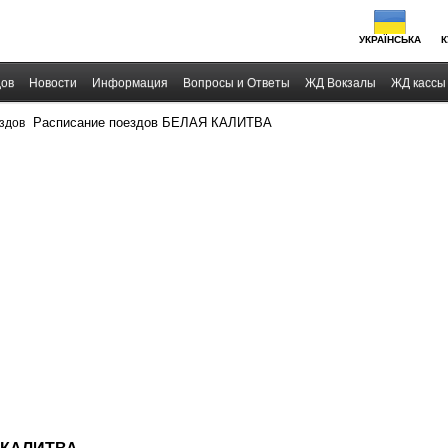
УКРАЇНСЬКА
К
дов
Новости
Информация
Вопросы и Ответы
ЖД Вокзалы
ЖД кассы
›
Расписание поездов БЕЛАЯ КАЛИТВА
здов
Я КАЛИТВА