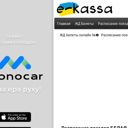
Главная
ЖД Билеты
Расписание поез
›
ЖД билеты онлайн №❶
Расписание пое
Расписание поездов БЕЛА