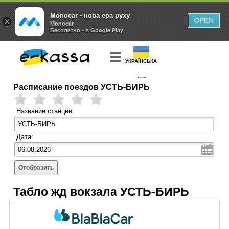
Monocar - нова ера руху
×
OPEN
Monocar
Бесплатно - в Google Play
УКРАЇНСЬКА
Расписание поездов УСТЬ-БИРЬ
КУПИТЬ
БИЛЕТ
Название станции:
Дата:
Отобразить
Табло жд вокзала УСТЬ-БИРЬ