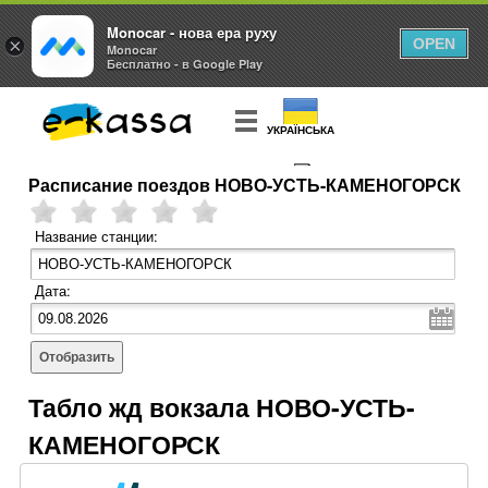
Monocar - нова ера руху
×
OPEN
Monocar
Бесплатно - в Google Play
УКРАЇНСЬКА
Расписание поездов НОВО-УСТЬ-КАМЕНОГОРСК
КУПИТЬ
БИЛЕТ
Название станции:
Дата:
Отобразить
Табло жд вокзала НОВО-УСТЬ-
КАМЕНОГОРСК