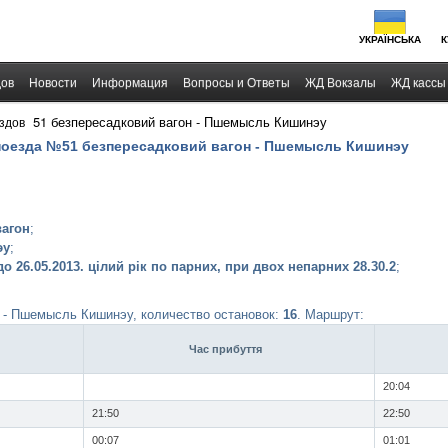
УКРАЇНСЬКА
К
дов
Новости
Информация
Вопросы и Ответы
ЖД Вокзалы
ЖД кассы
›
51 безпересадковий вагон - Пшемысль Кишинэу
здов
поезда №51 безпересадковий вагон - Пшемысль Кишинэу
вагон
;
эу
;
о 26.05.2013. цілий рік по парних, при двох непарних 28.30.2
;
 - Пшемысль Кишинэу, количество остановок:
16
. Маршрут:
Час прибуття
20:04
21:50
22:50
00:07
01:01