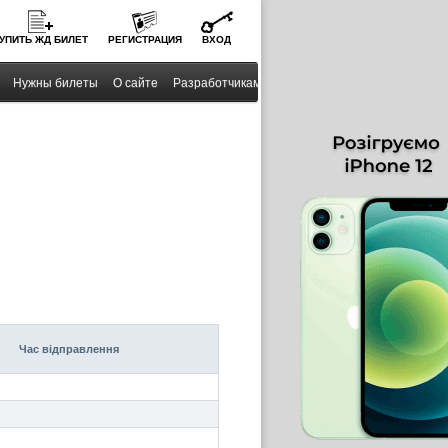
УПИТЬ
ЖД
БИЛЕТ
РЕГИСТРАЦИЯ
ВХОД
Нужны билеты
О сайте
Разработчикам
Час вiдправлення