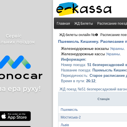
Главная
ЖД Билеты
Расписание поез
›
ЖД билеты онлайн №❶
Расписание пое
Пшемисль Кишинеу. Расписание 
Железнодорожные вокзалы
.
Украины
Железнодорожные кассы
.
Украины
Информация:
Номер поезда:
51 безпересадковий 
Название поезда:
Пшемысль Кишин
Периодичность:
Старое расписание д
Время в пути:
26:12
;
ЖД поезд №51 безпересадковий вагон
Станція
Пшемисль
Мостиська-2
Львів