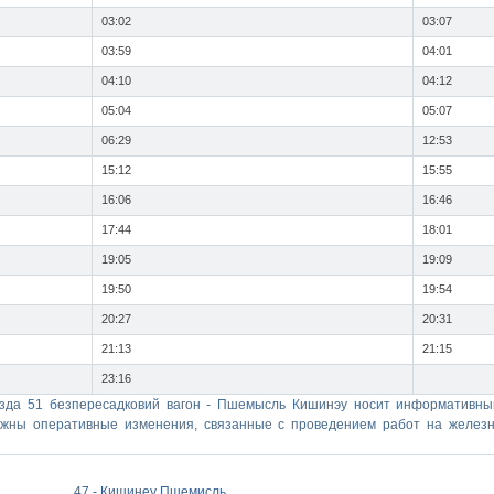
03:02
03:07
03:59
04:01
04:10
04:12
05:04
05:07
06:29
12:53
15:12
15:55
16:06
16:46
17:44
18:01
19:05
19:09
19:50
19:54
20:27
20:31
21:13
21:15
23:16
зда 51 безпересадковий вагон - Пшемысль Кишинэу носит информативный
можны оперативные изменения, связанные с проведением работ на желез
47 - Кишинеу Пшемисль