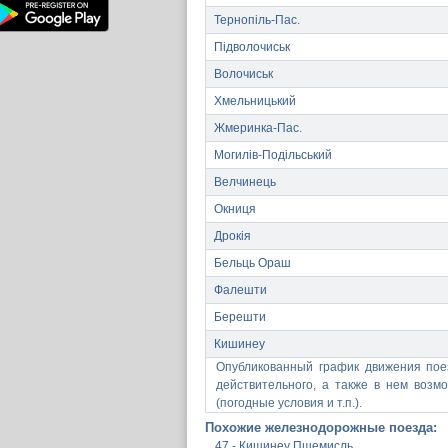
Тернопіль-Пас.
Підволочиськ
Волочиськ
Хмельницький
Жмеринка-Пас.
Могилів-Подільський
Велчинець
Окниця
Дрокія
Бельць Ораш
Фалешти
Берешти
Кишинеу
Опубликованный график движения пое
действительного, а также в нем воз
(погодные условия и т.п.).
Похожие железнодорожные поезда:
47 - Кишинеу Пшемисль