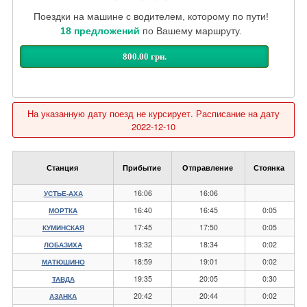
Поездки на машине с водителем, которому по пути!
18 предложений
по Вашему маршруту.
800.00 грн.
На указанную дату поезд не курсирует. Расписание на дату
2022-12-10
Станция
Прибытие
Отправление
Стоянка
16:06
16:06
УСТЬЕ-АХА
16:40
16:45
0:05
МОРТКА
17:45
17:50
0:05
КУМИНСКАЯ
18:32
18:34
0:02
ЛОБАЗИХА
18:59
19:01
0:02
МАТЮШИНО
19:35
20:05
0:30
ТАВДА
20:42
20:44
0:02
АЗАНКА