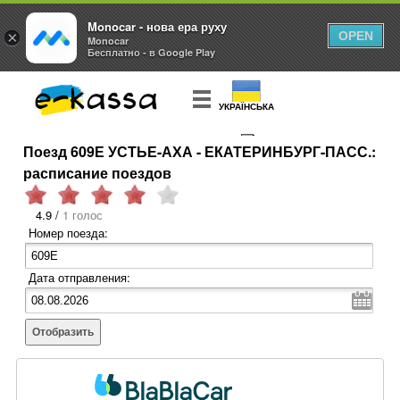
Monocar - нова ера руху
×
OPEN
Monocar
Бесплатно - в Google Play
УКРАЇНСЬКА
Поезд 609Е УСТЬЕ-АХА - ЕКАТЕРИНБУРГ-ПАСС.:
КУПИТЬ
БИЛЕТ
расписание поездов
4.9 /
1 голос
Номер поезда:
Дата отправления:
Отобразить