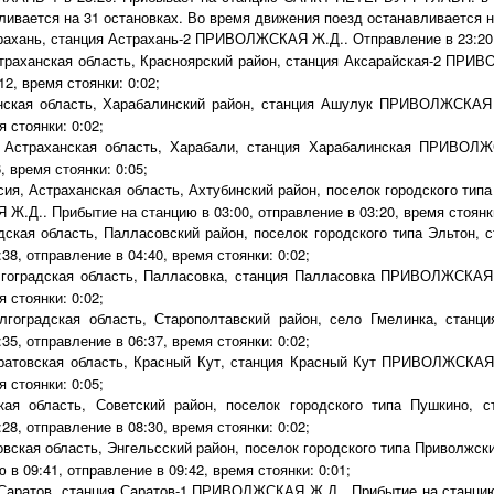
ливается на 31 остановках. Во время движения поезд останавливается 
рахань, станция Астрахань-2 ПРИВОЛЖСКАЯ Ж.Д.. Отправление в 23:20
траханская область, Красноярский район, станция Аксарайская-2 ПРИ
12, время стоянки: 0:02;
нская область, Харабалинский район, станция Ашулук ПРИВОЛЖСКАЯ Ж
 стоянки: 0:02;
 Астраханская область, Харабали, станция Харабалинская ПРИВОЛЖ
, время стоянки: 0:05;
ия, Астраханская область, Ахтубинский район, поселок городского тип
Д.. Прибытие на станцию в 03:00, отправление в 03:20, время стоянки
дская область, Палласовский район, поселок городского типа Эльтон
38, отправление в 04:40, время стоянки: 0:02;
гоградская область, Палласовка, станция Палласовка ПРИВОЛЖСКАЯ 
 стоянки: 0:02;
лгоградская область, Старополтавский район, село Гмелинка, ста
35, отправление в 06:37, время стоянки: 0:02;
ратовская область, Красный Кут, станция Красный Кут ПРИВОЛЖСКАЯ 
 стоянки: 0:05;
кая область, Советский район, поселок городского типа Пушкино,
28, отправление в 08:30, время стоянки: 0:02;
овская область, Энгельсский район, поселок городского типа Приволж
 в 09:41, отправление в 09:42, время стоянки: 0:01;
Саратов, станция Саратов-1 ПРИВОЛЖСКАЯ Ж.Д.. Прибытие на станцию в