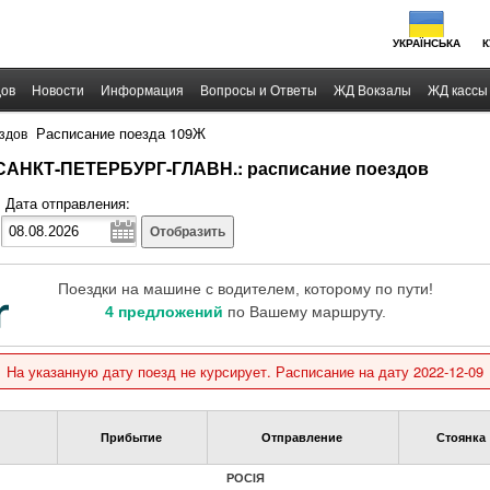
УКРАЇНСЬКА
К
дов
Новости
Информация
Вопросы и Ответы
ЖД Вокзалы
ЖД кассы
›
Расписание поезда 109Ж
здов
 САНКТ-ПЕТЕРБУРГ-ГЛАВН.: расписание поездов
Дата отправления:
Отобразить
Поездки на машине с водителем, которому по пути!
4 предложений
по Вашему маршруту.
На указанную дату поезд не курсирует. Расписание на дату 2022-12-09
Прибытие
Отправление
Стоянка
РОСIЯ