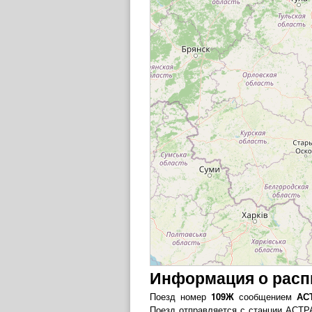
Информация о расп
Поезд номер
109Ж
сообщением
АС
Поезд отправляется с станции АСТР