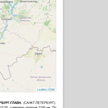
|
Leaflet
OSM
РБУРГ-ГЛАВН.
(САНКТ-ПЕТЕРБУРГ).
2:25, суммарно проехав 2193 км. По