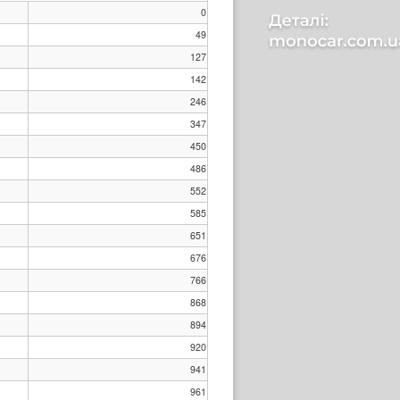
0
49
127
142
246
347
450
486
552
585
651
676
766
868
894
920
941
961