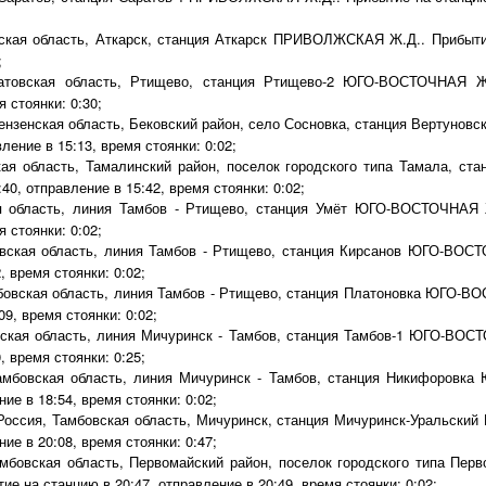
ская область, Аткарск, станция Аткарск ПРИВОЛЖСКАЯ Ж.Д.. Прибытие
;
товская область, Ртищево, станция Ртищево-2 ЮГО-ВОСТОЧНАЯ Ж.
 стоянки: 0:30;
ензенская область, Бековский район, село Сосновка, станция Вертуно
ление в 15:13, время стоянки: 0:02;
ая область, Тамалинский район, поселок городского типа Тамала, 
40, отправление в 15:42, время стоянки: 0:02;
 область, линия Тамбов - Ртищево, станция Умёт ЮГО-ВОСТОЧНАЯ Ж
 стоянки: 0:02;
вская область, линия Тамбов - Ртищево, станция Кирсанов ЮГО-ВОСТ
, время стоянки: 0:02;
бовская область, линия Тамбов - Ртищево, станция Платоновка ЮГО-В
09, время стоянки: 0:02;
ская область, линия Мичуринск - Тамбов, станция Тамбов-1 ЮГО-ВОС
, время стоянки: 0:25;
амбовская область, линия Мичуринск - Тамбов, станция Никифоровк
ие в 18:54, время стоянки: 0:02;
оссия, Тамбовская область, Мичуринск, станция Мичуринск-Уральск
ие в 20:08, время стоянки: 0:47;
мбовская область, Первомайский район, поселок городского типа Перв
 на станцию в 20:47, отправление в 20:49, время стоянки: 0:02;