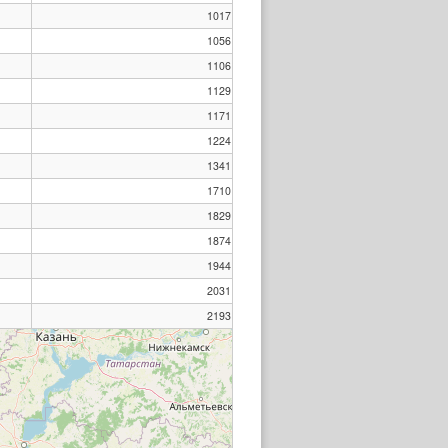
1017
1056
1106
1129
1171
1224
1341
1710
1829
1874
1944
2031
2193