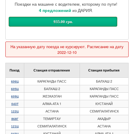
Поездки на машине с водителем, которому по пути!
4 предложений
из ДАРИЯ.
935.00 грн.
На указанную дату поезда не курсируют. Расписание на дату
2022-12-10
Поезд
Станция отправления
Станция прибытия
КАРАГАНДЫ ПАСС
БАЛХАШ 2
606Ц
БАЛХАШ 2
КАРАГАНДЫ ПАСС
605Ц
ЖЕЗКАЗГАН
КАРАГАНДЫ ПАСС
609Ц
АЛМА-АТА 1
КУСТАНАЙ
043Т
АСТАНА
СЕМИПАЛАТИНСК
122Ц
ТЕМИРТАУ
АКАДЫР
868Г
СЕМИПАЛАТИНСК
АСТАНА
121Ц
КУСТАНАЙ
АЛМА-АТА 1
043Ц