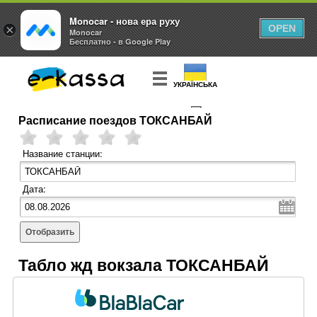
Monocar - нова ера руху
×
OPEN
Monocar
Бесплатно - в Google Play
УКРАЇНСЬКА
Расписание поездов ТОКСАНБАЙ
КУПИТЬ
БИЛЕТ
Название станции:
Дата:
Отобразить
Табло жд вокзала ТОКСАНБАЙ