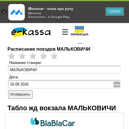
Monocar - нова ера руху
×
OPEN
Monocar
Бесплатно - в Google Play
УКРАЇНСЬКА
Расписание поездов МАЛЬКОВИЧИ
КУПИТЬ
БИЛЕТ
Название станции:
Дата:
Отобразить
Табло жд вокзала МАЛЬКОВИЧИ