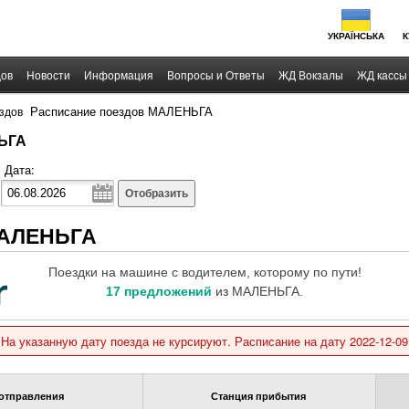
УКРАЇНСЬКА
К
дов
Новости
Информация
Вопросы и Ответы
ЖД Вокзалы
ЖД кассы
›
Расписание поездов МАЛЕНЬГА
здов
ЬГА
Дата:
Отобразить
МАЛЕНЬГА
Поездки на машине с водителем, которому по пути!
17 предложений
из МАЛЕНЬГА.
На указанную дату поезда не курсируют. Расписание на дату 2022-12-09
отправления
Станция прибытия