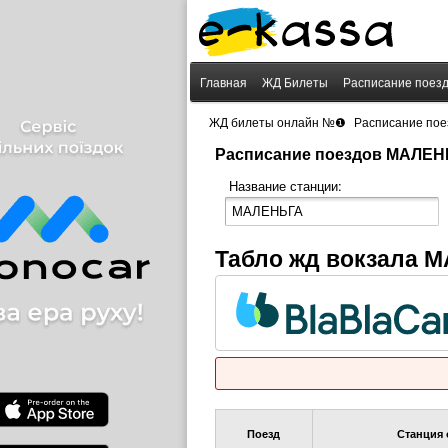
Главная
ЖД Билеты
Расписание поез
›
ЖД билеты онлайн №❶
Расписание пое
Расписание поездов МАЛЕН
Название станции:
Табло жд вокзала 
Поезд
Станция 