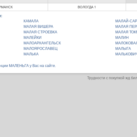
РМАНСК
ВОЛОГДА 1
:
КАМАЛА
МАЛАЙ-СА
МАЛАЯ ВИШЕРА
МАЛАЯ ПЕР
МАЛАЯ СТРОЕВКА
МАЛАЯ ТОК
МАЛЕЙКИ
МАЛИН
МАЛОАРХАНГЕЛЬСК
МАЛОКОВА
МАЛОЯРОСЛАВЕЦ
МАЛЫГА
МАЛЬКА
МАЛЬКОВИ
нции МАЛЕНЬГА у Вас на сайте.
Трудности с покупкой жд би