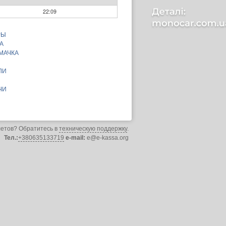
22:09
РЫ
А
МАЧКА
ЛИ
ЧИ
летов? Обратитесь в
техническую поддержку
.
Тел.:
+380635133719
e-mail:
e@e-kassa.org