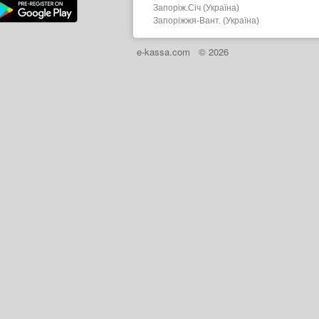
Запоріж.Січ (Україна)
Запоріжжя-Вант. (Україна)
e-kassa.com
© 2026