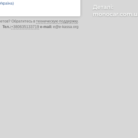
Україна)
летов? Обратитесь в
техническую поддержку
.
Тел.:
+380635133719
e-mail:
e@e-kassa.org