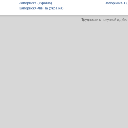
Запоріжжя (Україна)
Запоріжжя-1 (
Запоріжжя-Лів.Па (Україна)
Трудности с покупкой жд би