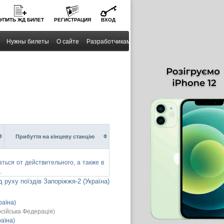
УПИТЬ
ЖД
БИЛЕТ
РЕГИСТРАЦИЯ
ВХОД
Нужны билеты
О сайте
Разработчикам
Прибуття на кінцеву станцію
ься от действительного, а также в
.
 руху поїздів Запоріжжя-2 (Україна)
раїна)
сійська Федерація)
раїна)