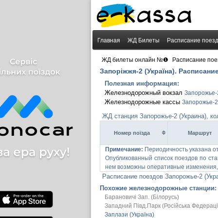
Главная
ЖД Билеты
Расписание поез
›
ЖД билеты онлайн №❶
Расписание пое
Запоріжжя-2 (Україна). Расписани
Полезная информация:
Железнодорожный вокзал
Запорожье-
Железнодорожные кассы
Запорожье-2
ЖД станция Запорожье-2 (Украина), к
Номер поїзда
Маршрут
Примечание:
Периодичность указана о
Опубликованный список поездов по ста
нем возможны оперативные изменения, 
Расписание поездов Запорожье-2 (Укр
Похожие железнодорожные станции:
Барановичі Зап. (Білорусь)
Западний Півд.Парк (Російська Федераці
Заплази (Україна)