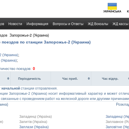
УКРАЇНСЬКА
К
дов
Новости
Информация
Вопросы и Ответы
ЖД Вокзалы
ЖД кассы
›
Запорожье-2 (Украина)
здов
е поездов по станции Запорожье-2 (Украина)
;
2 (Украина)
;
 (Украина)
оличество поездов:
0
Перiодичнiсть
Час приб.
Час вiдпр.
т
начальной
станции отправления.
нции Запорожье-2 (Украина) носит информативный характер и может отличат
связанные с проведением работ на железной дороге или другими причинами
аина)
Розклад
Западинці (Україна)
Западинці (Ук
я)
Запитів (Україна)
Заплавное (Ро
Заплази (Україна)
Заповітне (Ук