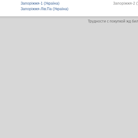
Запоріжжя-1 (Україна)
Запоріжжя-2 (
Запоріжжя-Лів.Па (Україна)
Трудности с покупкой жд би