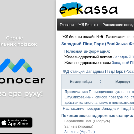
Главная
ЖД Билеты
Расписание поез
›
ЖД билеты онлайн №❶
Расписание пое
Западний Півд.Парк (Російська Ф
Полезная информация:
Железнодорожный вокзал
Западный П
Железнодорожные кассы
Западный Пі
ЖД станция Западный Півд.Парк (Росс
Номер поїзда
Маршрут
Примечание:
Периодичность указана о
Опубликованный список поездов по с
действительного, а также в нем возмо
Расписание поездов Западный Півд.Па
Похожие железнодорожные станции:
Барановичі Зап. (Білорусь)
Запитів (Україна)
Заплази (Україна)