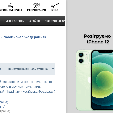
УПИТЬ
ЖД
БИЛЕТ
РЕГИСТРАЦИЯ
ВХОД
Нужны билеты
О сайте
Разработчикам
к (Российская Федерация)
Прибуття на кінцеву станцію
й характер и может отличаться от
оге или другими причинами.
ний Півд.Парк (Російська Федерація)
раїна)
їна)
країна)