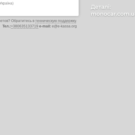
Україна)
летов? Обратитесь в
техническую поддержку
.
Тел.:
+380635133719
e-mail:
e@e-kassa.org