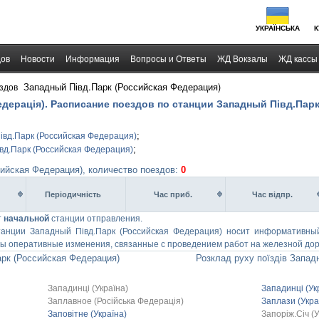
УКРАЇНСЬКА
К
дов
Новости
Информация
Вопросы и Ответы
ЖД Вокзалы
ЖД кассы
›
Западный Півд.Парк (Российская Федерация)
здов
едерація). Расписание поездов по станции Западный Півд.Пар
;
івд.Парк (Российская Федерация)
;
вд.Парк (Российская Федерация)
ийская Федерация), количество поездов:
0
Перiодичнiсть
Час приб.
Час вiдпр.
т
начальной
станции отправления.
танции Западный Півд.Парк (Российская Федерация) носит информативны
жны оперативные изменения, связанные с проведением работ на железной дор
рк (Российская Федерация)
Розклад руху поїздів Запад
Западинці (Україна)
Западинці (Ук
Заплавное (Російська Федерація)
Заплази (Укра
Заповітне (Україна)
Запоріж.Січ (У