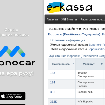
Главная
ЖД Билеты
Расписание поез
›
ЖД билеты онлайн №❶
Расписание пое
Вороніж (Російська Федерація). 
Полезная информация:
Железнодорожный вокзал
Воронеж (Р
Железнодорожные кассы
Воронеж (Ро
ЖД станция Воронеж (Российская Феде
Номер поїзда
Маршрут
183
Вороніж
Сімферополь
184
Сімферополь
Вороніж
331
Вороніж Київ
332К
Київ Вороніж