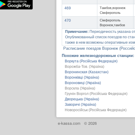
469
Тамбов,воронеж
Сімферополь
470
Сімферополь
Воронеж,тамбов
Примечание:
Периодичность указана о
Опубликованный список поездов по ста
также в нем возможны оперативные изм
Расписание поездов Воронеж (Россий
Похожие железнодорожные станции:
Воркута (Російська Федерація)
Ворожба-Тов. (Україна)
Воронинская (Казахстан)
Воронківці (Україна)
Вороновиці (Україна)
Ворскла (Україна)
Грунін Воргол (Російська Федерація)
Дворецька (Україна)
Заворичі (Україна)
Новоросійськ (Російська Федерація)
e-kassa.com
© 2026