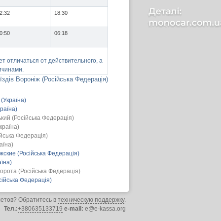
2:32
18:30
0:50
06:18
т отличаться от действительного, а
ичинами.
їздів Вороніж (Російська Федерація)
(Україна)
раїна)
кий (Російська Федерація)
країна)
йська Федерація)
аїна)
ские (Російська Федерація)
аїна)
орота (Російська Федерація)
ійська Федерація)
летов? Обратитесь в
техническую поддержку
.
Тел.:
+380635133719
e-mail:
e@e-kassa.org