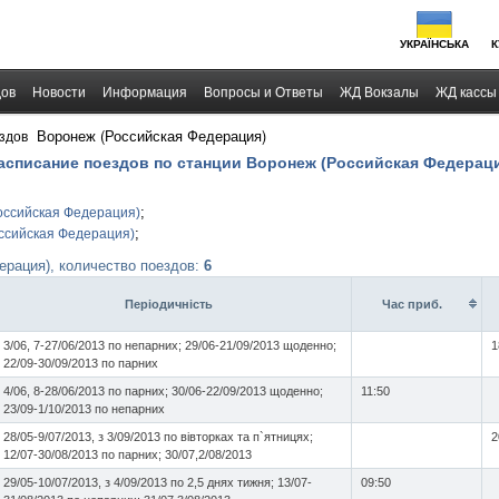
УКРАЇНСЬКА
К
дов
Новости
Информация
Вопросы и Ответы
ЖД Вокзалы
ЖД кассы
›
Воронеж (Российская Федерация)
здов
Расписание поездов по станции Воронеж (Российская Федерац
;
оссийская Федерация)
;
ссийская Федерация)
рация), количество поездов:
6
Перiодичнiсть
Час приб.
3/06, 7-27/06/2013 по непарних; 29/06-21/09/2013 щоденно;
1
22/09-30/09/2013 по парних
4/06, 8-28/06/2013 по парних; 30/06-22/09/2013 щоденно;
11:50
23/09-1/10/2013 по непарних
28/05-9/07/2013, з 3/09/2013 по вівторках та п`ятницях;
2
12/07-30/08/2013 по парних; 30/07,2/08/2013
29/05-10/07/2013, з 4/09/2013 по 2,5 днях тижня; 13/07-
09:50