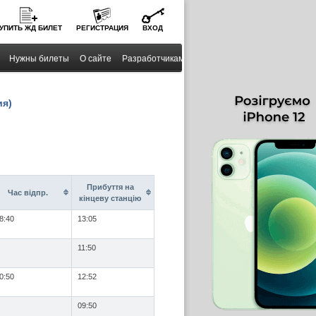
УПИТЬ
ЖД
БИЛЕТ
РЕГИСТРАЦИЯ
ВХОД
Нужны билеты
О сайте
Разработчикам
ия)
Прибуття на
Час вiдпр.
кінцеву станцію
8:40
13:05
11:50
0:50
12:52
09:50