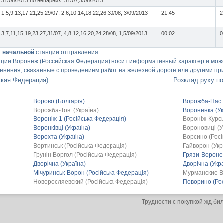
31/08/2013 по непарних; 31/07,3/08/2013
1,5,9,13,17,21,25,29/07, 2,6,10,14,18,22,26,30/08, 3/09/2013
21:45
2
3,7,11,15,19,23,27,31/07, 4,8,12,16,20,24,28/08, 1,5/09/2013
00:02
0
т
начальной
станции отправления.
нции Воронеж (Российская Федерация) носит информативный характер и може
енения, связанные с проведением работ на железной дороге или другими пр
ская Федерация)
Розклад руху по
Ворово (Болгарія)
Ворожба-Пас. 
Ворожба-Тов. (Україна)
Вороненка (Ук
Вороніж-1 (Російська Федерація)
Вороніж-Курсь
Воронківці (Україна)
Вороновиці (У
Ворохта (Україна)
Ворсино (Росі
Вортинськ (Російська Федерація)
Гайворон (Укр
Грунін Воргол (Російська Федерація)
Грязи-Воронеж
Дворічна (Україна)
Дворічна (Укр
Мічуринськ-Ворон (Російська Федерація)
Мурманские В
Новоросляевский (Російська Федерація)
Поворино (Рос
Трудности с покупкой жд би