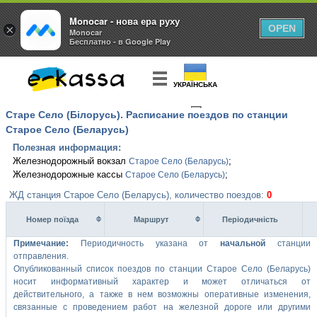
Monocar - нова ера руху
×
OPEN
Monocar
Бесплатно - в Google Play
УКРАЇНСЬКА
Старе Село (Білорусь). Расписание поездов по станции
КУПИТЬ
БИЛЕТ
Старое Село (Беларусь)
Полезная информация:
Железнодорожный вокзал
;
Старое Село (Беларусь)
Железнодорожные кассы
;
Старое Село (Беларусь)
ЖД станция Старое Село (Беларусь), количество поездов:
0
Номер поїзда
Маршрут
Перiодичнiсть
Примечание:
Периодичность указана от
начальной
станции
отправления.
Опубликованный список поездов по станции Старое Село (Беларусь)
носит информативный характер и может отличаться от
действительного, а также в нем возможны оперативные изменения,
связанные с проведением работ на железной дороге или другими