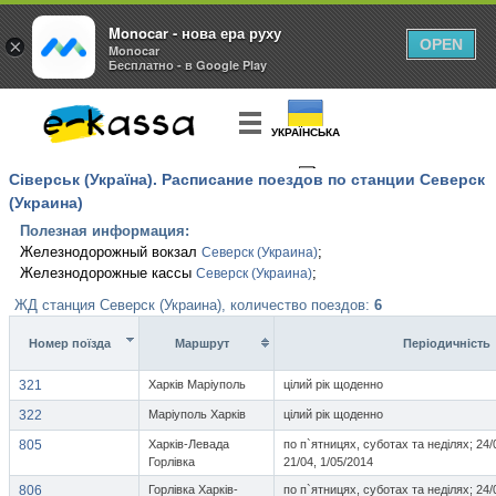
Monocar - нова ера руху
×
OPEN
Monocar
Бесплатно - в Google Play
УКРАЇНСЬКА
Сіверськ (Україна). Расписание поездов по станции Северск
КУПИТЬ
БИЛЕТ
(Украина)
Полезная информация:
Железнодорожный вокзал
;
Северск (Украина)
Железнодорожные кассы
;
Северск (Украина)
ЖД станция Северск (Украина), количество поездов:
6
Номер поїзда
Маршрут
Перiодичнiсть
321
Харків Маріуполь
цілий рік щоденно
322
Маріуполь Харків
цілий рік щоденно
805
Харків-Левада
по п`ятницях, суботах та неділях; 24/0
Горлівка
21/04, 1/05/2014
806
Горлівка Харків-
по п`ятницях, суботах та неділях; 24/0