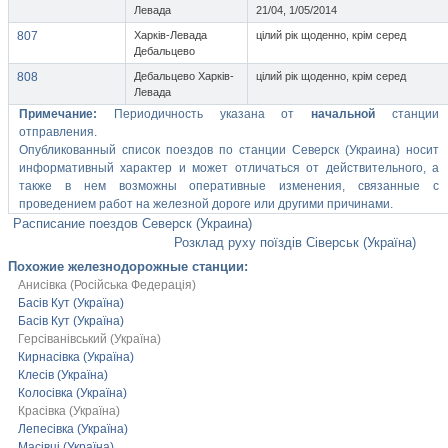
Левада
21/04, 1/05/2014
807
Харків-Левада
цілий рік щоденно, крім серед
Дебальцево
808
Дебальцево Харків-
цілий рік щоденно, крім серед
Левада
Примечание:
Периодичность указана от
начальной
станции
отправления.
Опубликованный список поездов по станции Северск (Украина) носит
информативный характер и может отличаться от действительного, а
также в нем возможны оперативные изменения, связанные с
проведением работ на железной дороге или другими причинами.
Расписание поездов Северск (Украина)
Розклад руху поїздів Сіверськ (Україна)
Похожие железнодорожные станции:
Анисівка (Російська Федерація)
Басів Кут (Україна)
Басів Кут (Україна)
Герсіванівський (Україна)
Кирнасівка (Україна)
Клесів (Україна)
Колосівка (Україна)
Красівка (Україна)
Лепесівка (Україна)
Масівці (Україна)