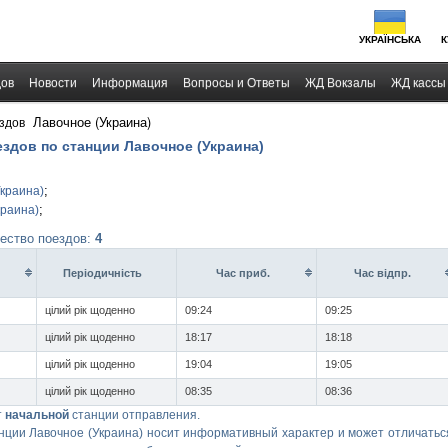
УКРАЇНСЬКА
К
дов
Новости
Информация
Вопросы и Ответы
ЖД Вокзалы
ЖД кассы
›
Лавочное (Украина)
здов
ездов по станции Лавочное (Украина)
;
Украина)
;
краина)
чество поездов:
4
Перiодичнiсть
Час приб.
Час вiдпр.
цілий рік щоденно
09:24
09:25
цілий рік щоденно
18:17
18:18
цілий рік щоденно
19:04
19:05
цілий рік щоденно
08:35
08:36
т
начальной
станции отправления.
нции Лавочное (Украина) носит информативный характер и может отличаться