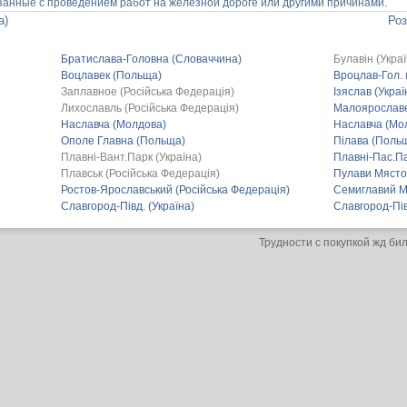
анные с проведением работ на железной дороге или другими причинами.
а)
Роз
Братислава-Головна (Словаччина)
Булавін (Украї
Воцлавек (Польща)
Вроцлав-Гол.
Заплавное (Російська Федерація)
Ізяслав (Украї
Лихославль (Російська Федерація)
Малоярославе
Наславча (Молдова)
Наславча (Мол
Ополе Главна (Польща)
Пілава (Поль
Плавні-Вант.Парк (Україна)
Плавні-Пас.Па
Плавськ (Російська Федерація)
Пулави Място
Ростов-Ярославський (Російська Федерація)
Семиглавий М
Славгород-Півд. (Україна)
Славгород-Пів
Трудности с покупкой жд би