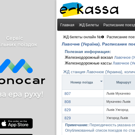
Главная
ЖД Билеты
Расписание поез
›
ЖД билеты онлайн №❶
Расписание пое
Лавочне (Україна). Расписание по
Полезная информация:
Железнодорожный вокзал
Лавочное (
Железнодорожные кассы
Лавочное (У
ЖД станция Лавочное (Украина), коли
Номер поїзда
Маршрут
807
Львів Мукачево
808
Мукачево Львів
829
Львів Ужгород
829
Ужгород Львів
Примечание:
Периодичность указана о
Опубликованный список поездов по ста