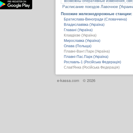
возможны оперативные изменения, связ
Расписание поездов Лавочное (Украин
Похожие железнодорожные станции:
Братислава-Виногради (Словаччина)
Владиславівка (Україна)
Главані (Україна)
Клавдієве (Україна)
Мирославка (Україна)
Олава (Польща)
Плавні-Вант.Парк (Україна)
Плавні-Пас.Парк (Україна)
Рославль-1 (Російська Федерація)
Слав'Янка (Російська Федерація)
e-kassa.com
© 2026