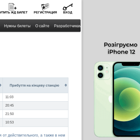
УПИТЬ
ЖД
БИЛЕТ
РЕГИСТРАЦИЯ
ВХОД
Нужны билеты
О сайте
Разработчикам
Прибуття на кінцеву станцію
11:03
20:45
21:50
10:53
 от действительного, а также в нем