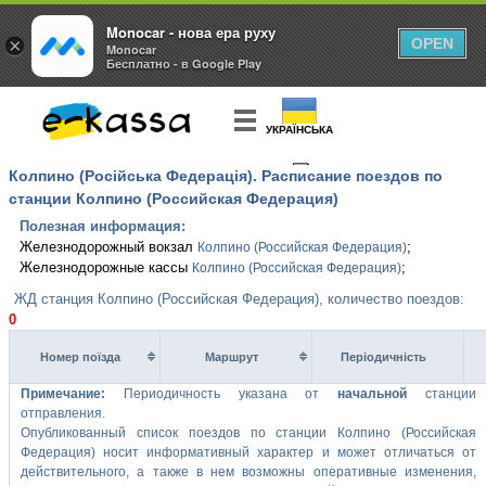
Monocar - нова ера руху
×
OPEN
Monocar
Бесплатно - в Google Play
УКРАЇНСЬКА
Колпино (Російська Федерація). Расписание поездов по
КУПИТЬ
БИЛЕТ
станции Колпино (Российская Федерация)
Полезная информация:
Железнодорожный вокзал
;
Колпино (Российская Федерация)
Железнодорожные кассы
;
Колпино (Российская Федерация)
ЖД станция Колпино (Российская Федерация), количество поездов:
0
Номер поїзда
Маршрут
Перiодичнiсть
Примечание:
Периодичность указана от
начальной
станции
отправления.
Опубликованный список поездов по станции Колпино (Российская
Федерация) носит информативный характер и может отличаться от
действительного, а также в нем возможны оперативные изменения,