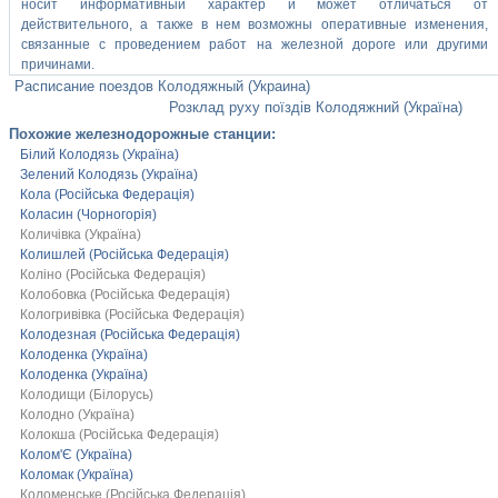
носит информативный характер и может отличаться от
действительного, а также в нем возможны оперативные изменения,
связанные с проведением работ на железной дороге или другими
причинами.
Расписание поездов Колодяжный (Украина)
Розклад руху поїздів Колодяжний (Україна)
Похожие железнодорожные станции:
Білий Колодязь (Україна)
Зелений Колодязь (Україна)
Кола (Російська Федерація)
Коласин (Чорногорія)
Количівка (Україна)
Колишлей (Російська Федерація)
Коліно (Російська Федерація)
Колобовка (Російська Федерація)
Кологривівка (Російська Федерація)
Колодезная (Російська Федерація)
Колоденка (Україна)
Колоденка (Україна)
Колодищи (Білорусь)
Колодно (Україна)
Колокша (Російська Федерація)
Колом'Є (Україна)
Коломак (Україна)
Коломенське (Російська Федерація)