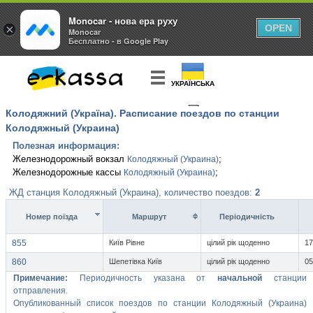
Monocar - нова ера руху
×
OPEN
Monocar
Бесплатно - в Google Play
УКРАЇНСЬКА
Колодяжний (Україна). Расписание поездов по станции
КУПИТЬ
БИЛЕТ
Колодяжный (Украина)
Полезная информация:
Железнодорожный вокзал
;
Колодяжный (Украина)
Железнодорожные кассы
;
Колодяжный (Украина)
ЖД станция Колодяжный (Украина), количество поездов:
2
Номер поїзда
Маршрут
Перiодичнiсть
855
Київ Рівне
цілий рік щоденно
17
860
Шепетівка Київ
цілий рік щоденно
05
Примечание:
Периодичность указана от
начальной
станции
отправления.
Опубликованный список поездов по станции Колодяжный (Украина)