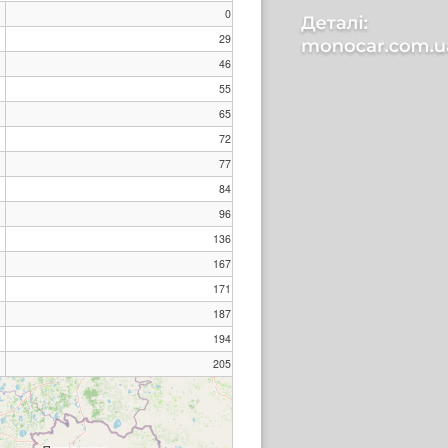
0
29
46
55
65
72
77
84
96
136
167
171
187
194
205