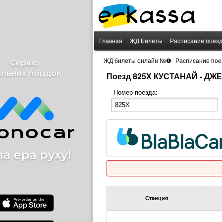
Главная
ЖД Билеты
Расписание поез
›
ЖД билеты онлайн №❶
Расписание пое
Поезд 825Х КУСТАНАЙ - ДЖ
Номер поезда:
Станция