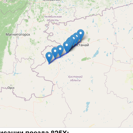
сании поезда 825Х: