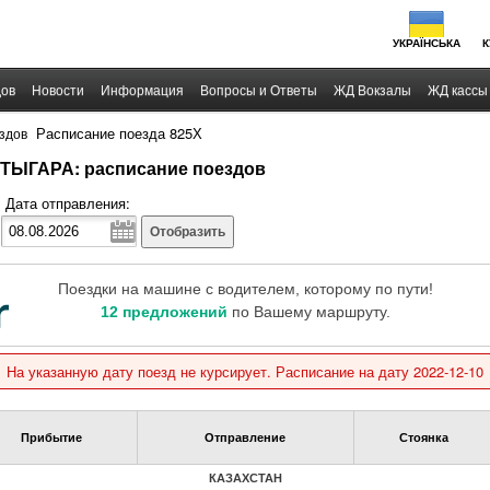
УКРАЇНСЬКА
К
дов
Новости
Информация
Вопросы и Ответы
ЖД Вокзалы
ЖД кассы
›
Расписание поезда 825Х
здов
ЕТЫГАРА: расписание поездов
Дата отправления:
Отобразить
Поездки на машине с водителем, которому по пути!
12 предложений
по Вашему маршруту.
На указанную дату поезд не курсирует. Расписание на дату 2022-12-10
Прибытие
Отправление
Стоянка
КАЗАХСТАН