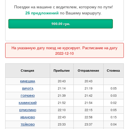
Поездки на машине с водителем, которому по пути!
26 предложений
по Вашему маршруту.
900.00 грн.
На указанную дату поезд не курсирует. Расписание на дату
2022-12-10
Станция
Прибытие
Отправление
Стоянка
20:43
20:43
КИНЕШМА
21:14
21:19
0:05
ВИЧУГА
21:39
21:42
0:03
ГОРКИНО
21:52
21:54
0:02
КАМИНСКИЙ
22:10
22:15
0:05
ЕРМОЛИНО
22:43
22:58
0:15
ИВАНОВО
23:33
23:37
0:04
ТЕЙКОВО