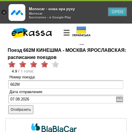
Monocar - нова ера руху
×
OPEN
Monocar
Бесплатно - в Google Play
УКРАЇНСЬКА
Поезд 662М КИНЕШМА - МОСКВА ЯРОСЛАВСКАЯ:
КУПИТЬ
БИЛЕТ
расписание поездов
4.9 /
1 голос
Номер поезда:
Дата отправления:
Отобразить