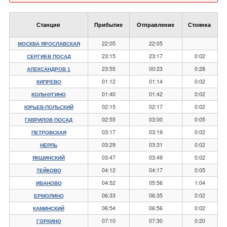
Станция
Прибытие
Отправление
Стоянка
22:05
22:05
МОСКВА ЯРОСЛАВСКАЯ
23:15
23:17
0:02
СЕРГИЕВ ПОСАД
23:55
00:23
0:28
АЛЕКСАНДРОВ 1
01:12
01:14
0:02
КИПРЕВО
01:40
01:42
0:02
КОЛЬЧУГИНО
02:15
02:17
0:02
ЮРЬЕВ-ПОЛЬСКИЙ
02:55
03:00
0:05
ГАВРИЛОВ ПОСАД
03:17
03:19
0:02
ПЕТРОВСКАЯ
03:29
03:31
0:02
НЕРЛЬ
03:47
03:49
0:02
ЯКШИНСКИЙ
04:12
04:17
0:05
ТЕЙКОВО
04:52
05:56
1:04
ИВАНОВО
06:33
06:35
0:02
ЕРМОЛИНО
06:54
06:56
0:02
КАМИНСКИЙ
07:10
07:30
0:20
ГОРКИНО