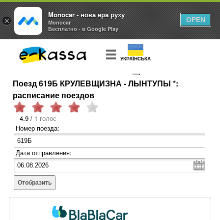
Monocar - нова ера руху
×
OPEN
Monocar
Бесплатно - в Google Play
УКРАЇНСЬКА
Поезд 619Б КРУЛЕВЩИЗНА - ЛЫНТУПЫ *:
КУПИТЬ
БИЛЕТ
расписание поездов
4.9 /
1 голос
Номер поезда:
Дата отправления:
Отобразить