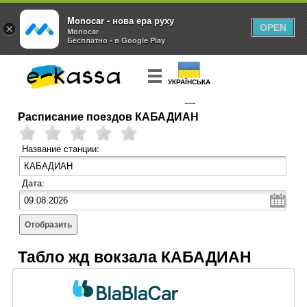
Monocar - нова ера руху
×
OPEN
Monocar
Бесплатно - в Google Play
УКРАЇНСЬКА
Расписание поездов КАБАДИАН
КУПИТЬ
БИЛЕТ
Название станции:
Дата:
Отобразить
Табло жд вокзала КАБАДИАН