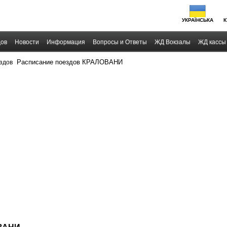
УКРАЇНСЬКА
К
дов
Новости
Информация
Вопросы и Ответы
ЖД Вокзалы
ЖД кассы
›
Расписание поездов КРАЛОВАНИ
здов
ОВАНИ