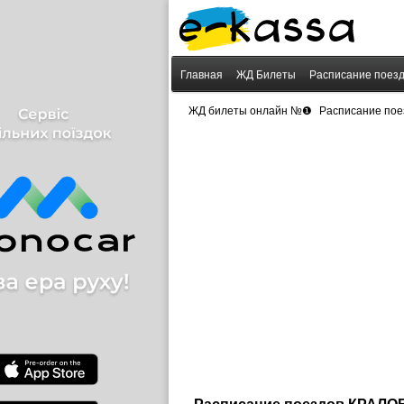
Главная
ЖД Билеты
Расписание поез
›
ЖД билеты онлайн №❶
Расписание пое
Расписание поездов КРАЛ