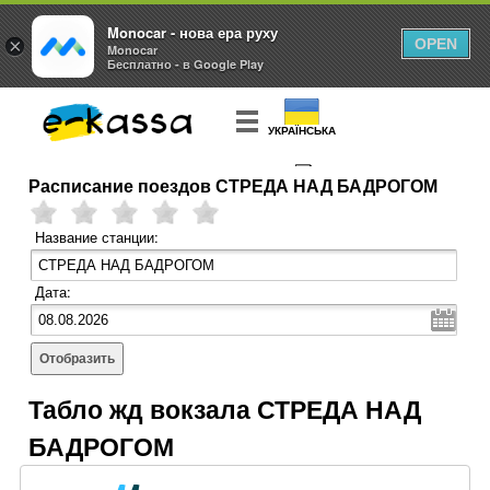
Monocar - нова ера руху
×
OPEN
Monocar
Бесплатно - в Google Play
УКРАЇНСЬКА
Расписание поездов СТРЕДА НАД БАДРОГОМ
КУПИТЬ
БИЛЕТ
Название станции:
Дата:
Отобразить
Табло жд вокзала СТРЕДА НАД
БАДРОГОМ