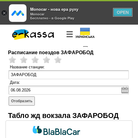
Monocar - нова ера руху
×
OPEN
Monocar
Бесплатно - в Google Play
УКРАЇНСЬКА
Расписание поездов ЗАФАРОБОД
КУПИТЬ
БИЛЕТ
Название станции:
Дата:
Отобразить
Табло жд вокзала ЗАФАРОБОД