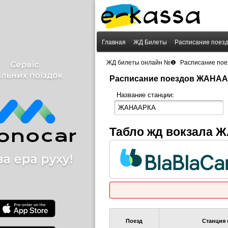
Главная
ЖД Билеты
Расписание поез
›
ЖД билеты онлайн №❶
Расписание пое
Расписание поездов ЖАНА
Название станции:
Табло жд вокзала
Поезд
Станция 