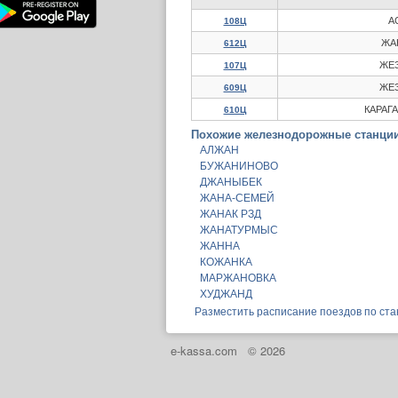
А
108Ц
ЖА
612Ц
ЖЕЗ
107Ц
ЖЕЗ
609Ц
КАРАГ
610Ц
Похожие железнодорожные станции
АЛЖАН
БУЖАНИНОВО
ДЖАНЫБЕК
ЖАНА-СЕМЕЙ
ЖАНАК РЗД
ЖАНАТУРМЫС
ЖАННА
КОЖАНКА
МАРЖАНОВКА
ХУДЖАНД
Разместить расписание поездов по ст
e-kassa.com
© 2026