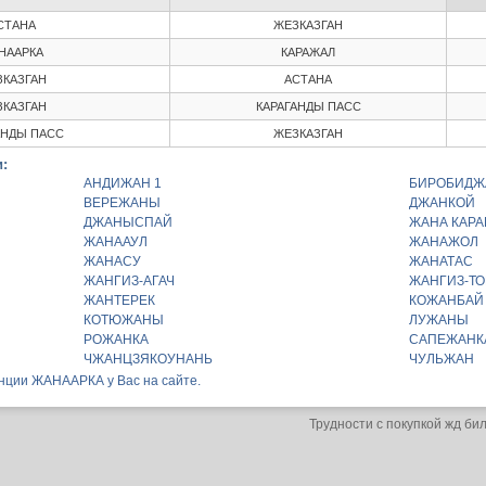
СТАНА
ЖЕЗКАЗГАН
НААРКА
КАРАЖАЛ
КАЗГАН
АСТАНА
КАЗГАН
КАРАГАНДЫ ПАСС
АНДЫ ПАСС
ЖЕЗКАЗГАН
:
АНДИЖАН 1
БИРОБИДЖ
ВЕРЕЖАНЫ
ДЖАНКОЙ
ДЖАНЫСПАЙ
ЖАНА КАР
ЖАНААУЛ
ЖАНАЖОЛ
ЖАНАСУ
ЖАНАТАС
ЖАНГИЗ-АГАЧ
ЖАНГИЗ-ТО
ЖАНТЕРЕК
КОЖАНБАЙ
КОТЮЖАНЫ
ЛУЖАНЫ
РОЖАНКА
САПЕЖАНК
ЧЖАНЦЗЯКОУНАНЬ
ЧУЛЬЖАН
анции ЖАНААРКА у Вас на сайте.
Трудности с покупкой жд би