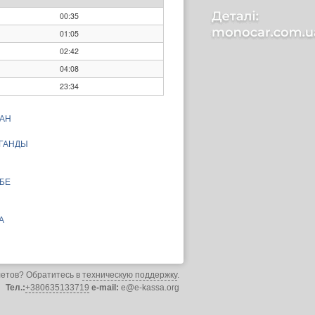
00:35
01:05
02:42
04:08
23:34
АН
АГАНДЫ
БЕ
А
летов? Обратитесь в
техническую поддержку
.
Тел.:
+380635133719
e-mail:
e@e-kassa.org