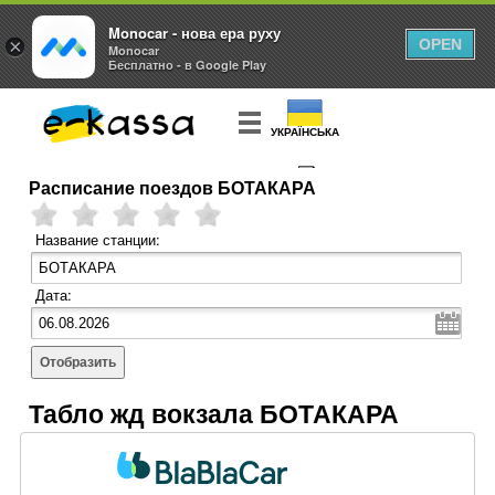
Monocar - нова ера руху
×
OPEN
Monocar
Бесплатно - в Google Play
УКРАЇНСЬКА
Расписание поездов БОТАКАРА
КУПИТЬ
БИЛЕТ
Название станции:
Дата:
Отобразить
Табло жд вокзала БОТАКАРА