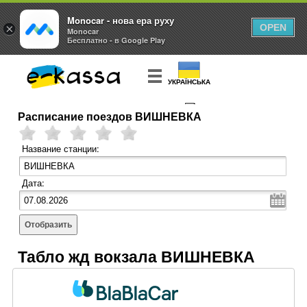
Monocar - нова ера руху
×
OPEN
Monocar
Бесплатно - в Google Play
УКРАЇНСЬКА
Расписание поездов ВИШНЕВКА
КУПИТЬ
БИЛЕТ
Название станции:
Дата:
Отобразить
Табло жд вокзала ВИШНЕВКА