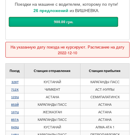
Поездки на машине с водителем, которому по пути!
26 предложений
из ВИШНЕВКА.
900.00 грн.
На указанную дату поезда не курсируют. Расписание на дату
2022-12-10
Поезд
Станция отправления
Станция прибытия
КУСТАНАЙ
КАРАГАНДЫ ПАСС
328Т
ЧИМКЕНТ
АСТ-НУРЛЫ
712Х
АСТАНА
СЕМИПАЛАТИНСК
122Ц
КАРАГАНДЫ ПАСС
АСТАНА
853Й
ЖЕЗКАЗГАН
АСТАНА
107Ц
КАРАГАНДЫ ПАСС
АСТАНА
857А
КУСТАНАЙ
АЛМА-АТА 1
043Ц
КАРАГАНДЫ ПАСС
ПЕТРОПАВЛОВСК
145Ц