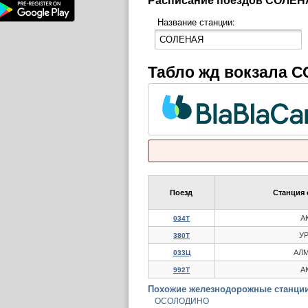
Название станции:
Табло жд вокзала 
Поезд
Станция 
А
034Т
У
380Т
АЛМ
033Ц
А
992Т
Похожие железнодорожные станции
ОСОЛОДИНО