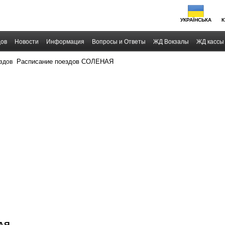
УКРАЇНСЬКА
К
дов
Новости
Информация
Вопросы и Ответы
ЖД Вокзалы
ЖД кассы
›
Расписание поездов СОЛЕНАЯ
здов
НАЯ