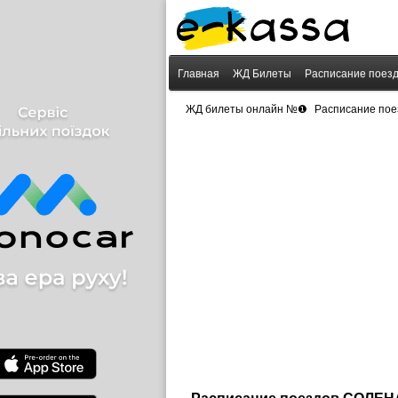
Главная
ЖД Билеты
Расписание поез
›
ЖД билеты онлайн №❶
Расписание пое
Расписание поездов СОЛЕ