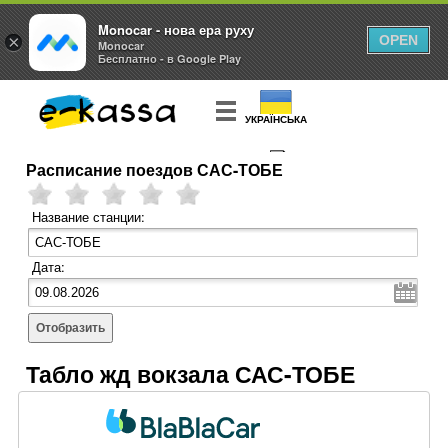
Monocar - нова ера руху
×
OPEN
Monocar
Бесплатно - в Google Play
УКРАЇНСЬКА
Расписание поездов САС-ТОБЕ
КУПИТЬ
БИЛЕТ
Название станции:
Дата:
Отобразить
Табло жд вокзала САС-ТОБЕ