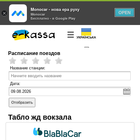
Monocar - нова ера руху
×
OPEN
Monocar
Бесплатно - в Google Play
УКРАЇНСЬКА
Расписание поездов
КУПИТЬ
БИЛЕТ
Название станции:
Дата:
Отобразить
Табло жд вокзала