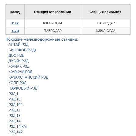
Поезд
Станция отправления
Станция прибытия
КЗЫЛ-ОРДА
ПАВЛОДАР
117Х
ПАВЛОДАР
КЗЫЛ-ОРДА
117Ц
Похожие железнодорожные станции:
АЛТАЙ РЗД
БИНОКОР(РЗД)
ДОС РЗД
ДУБКИ РЗД
ЖАНАК РЗД
ЖАРКУМ РЗД
КАЗАХСТАНСКИЙ РЗД
КОПР РЗД
ПАРКОВЫЙ РЗД
РЗД 1
РЗД 10
РЗД 102
РЗД 11
РЗД 13
РЗД 14
РЗД 14 КМ
РЗД 142