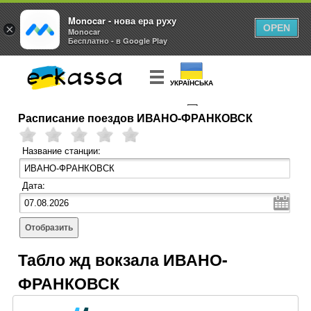
Monocar - нова ера руху
×
OPEN
Monocar
Бесплатно - в Google Play
УКРАЇНСЬКА
Расписание поездов ИВАНО-ФРАНКОВСК
КУПИТЬ
БИЛЕТ
Название станции:
Дата:
Отобразить
Табло жд вокзала ИВАНО-
ФРАНКОВСК