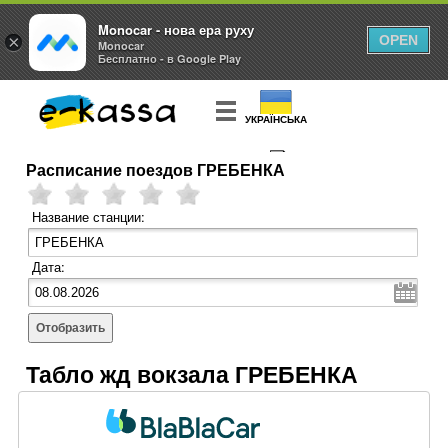
Monocar - нова ера руху
×
OPEN
Monocar
Бесплатно - в Google Play
УКРАЇНСЬКА
Расписание поездов ГРЕБЕНКА
КУПИТЬ
БИЛЕТ
Название станции:
Дата:
Отобразить
Табло жд вокзала ГРЕБЕНКА