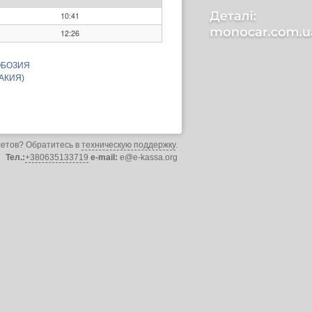
10:41
12:26
ОБОЗИЯ
АКИЯ)
летов? Обратитесь в
техническую поддержку
.
Тел.:
+380635133719
e-mail:
e@e-kassa.org