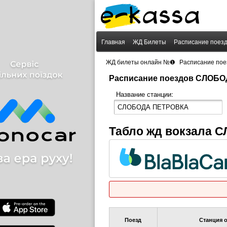
Главная
ЖД Билеты
Расписание поез
›
ЖД билеты онлайн №❶
Расписание пое
Расписание поездов СЛОБ
Название станции:
Табло жд вокзала
Поезд
Станция 