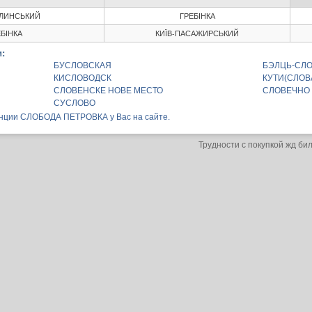
ОЛИНСЬКИЙ
ГРЕБІНКА
БІНКА
КИЇВ-ПАСАЖИРСЬКИЙ
:
БУСЛОВСКАЯ
БЭЛЦЬ-СЛ
КИСЛОВОДСК
КУТИ(СЛОВ
СЛОВЕНСКЕ НОВЕ МЕСТО
СЛОВЕЧНО
СУСЛОВО
анции СЛОБОДА ПЕТРОВКА у Вас на сайте.
Трудности с покупкой жд би