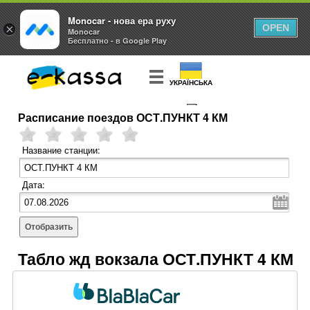
Monocar - нова ера руху
×
OPEN
Monocar
Бесплатно - в Google Play
УКРАЇНСЬКА
Расписание поездов ОСТ.ПУНКТ 4 КМ
КУПИТЬ
БИЛЕТ
Название станции:
Дата:
Отобразить
Табло жд вокзала ОСТ.ПУНКТ 4 КМ