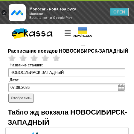
Monocar - нова ера руху
×
OPEN
Monocar
Бесплатно - в Google Play
УКРАЇНСЬКА
Расписание поездов НОВОСИБИРСК-ЗАПАДНЫЙ
КУПИТЬ
БИЛЕТ
Название станции:
Дата:
Отобразить
Табло жд вокзала НОВОСИБИРСК-
ЗАПАДНЫЙ