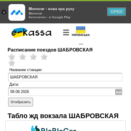
Monocar - нова ера руху
×
OPEN
Monocar
Бесплатно - в Google Play
УКРАЇНСЬКА
Расписание поездов ШАБРОВСКАЯ
КУПИТЬ
БИЛЕТ
Название станции:
Дата:
Отобразить
Табло жд вокзала ШАБРОВСКАЯ