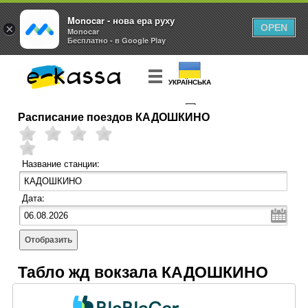
Monocar - нова ера руху
×
OPEN
Monocar
Бесплатно - в Google Play
УКРАЇНСЬКА
Расписание поездов КАДОШКИНО
КУПИТЬ
БИЛЕТ
Название станции:
Дата:
Отобразить
Табло жд вокзала КАДОШКИНО