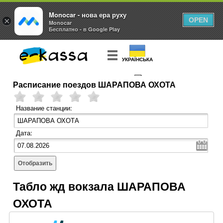
Monocar - нова ера руху
×
OPEN
Monocar
Бесплатно - в Google Play
УКРАЇНСЬКА
Расписание поездов ШАРАПОВА ОХОТА
КУПИТЬ
БИЛЕТ
Название станции:
Дата:
Отобразить
Табло жд вокзала ШАРАПОВА
ОХОТА