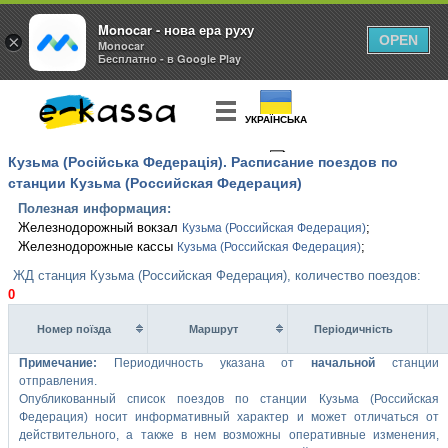
Monocar - нова ера руху
×
OPEN
Monocar
Бесплатно - в Google Play
УКРАЇНСЬКА
Кузьма (Російська Федерація). Расписание поездов по
КУПИТЬ
БИЛЕТ
станции Кузьма (Российская Федерация)
Полезная информация:
Железнодорожный вокзал
;
Кузьма (Российская Федерация)
Железнодорожные кассы
;
Кузьма (Российская Федерация)
ЖД станция Кузьма (Российская Федерация), количество поездов:
0
Номер поїзда
Маршрут
Перiодичнiсть
Примечание:
Периодичность указана от
начальной
станции
отправления.
Опубликованный список поездов по станции Кузьма (Российская
Федерация) носит информативный характер и может отличаться от
действительного, а также в нем возможны оперативные изменения,