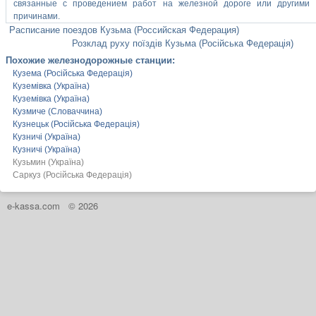
связанные с проведением работ на железной дороге или другими
причинами.
Расписание поездов Кузьма (Российская Федерация)
Розклад руху поїздів Кузьма (Російська Федерація)
Похожие железнодорожные станции:
Кузема (Російська Федерація)
Куземівка (Україна)
Куземівка (Україна)
Кузмиче (Словаччина)
Кузнецьк (Російська Федерація)
Кузничі (Україна)
Кузничі (Україна)
Кузьмин (Україна)
Саркуз (Російська Федерація)
e-kassa.com
© 2026