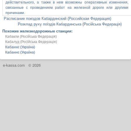
действительного, а также в нем возможны оперативные изменения,
связанные с проведением работ на железной дороге или другими
причинами.
Расписание поездов Кабардинский (Российская Федерация)
Розклад руху поїздів Кабардинська (Російська Федерація)
Похожие железнодорожные станции:
Кабакли (Російська Федерація)
Кабалуд (Російська Федерація)
Кабаннє (Україна)
Кабаннє (Україна)
e-kassa.com
© 2026