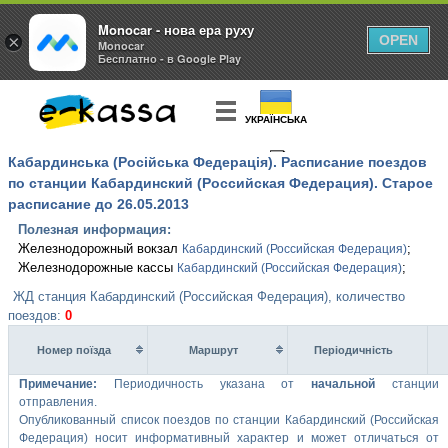
Monocar - нова ера руху
×
OPEN
Monocar
Бесплатно - в Google Play
УКРАЇНСЬКА
Кабардинська (Російська Федерація). Расписание поездов
КУПИТЬ
БИЛЕТ
по станции Кабардинский (Российская Федерация). Старое
расписание до 26.05.2013
Полезная информация:
Железнодорожный вокзал
;
Кабардинский (Российская Федерация)
Железнодорожные кассы
;
Кабардинский (Российская Федерация)
ЖД станция Кабардинский (Российская Федерация), количество
поездов:
0
Номер поїзда
Маршрут
Перiодичнiсть
Примечание:
Периодичность указана от
начальной
станции
отправления.
Опубликованный список поездов по станции Кабардинский (Российская
Федерация) носит информативный характер и может отличаться от