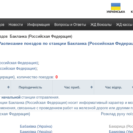
УКРАЇНСЬКА
К
дов
Новости
Информация
Вопросы и Ответы
ЖД Вокзалы
ЖД кассы
›
Бакланка (Российская Федерация)
здов
 Расписание поездов по станции Бакланка (Российская Федера
;
Российская Федерация)
;
оссийская Федерация)
ерация), количество поездов:
0
Перiодичнiсть
Час приб.
Час вiдпр.
т
начальной
станции отправления.
нции Бакланка (Российская Федерация) носит информативный характер и мож
зменения, связанные с проведением работ на железной дороге или другими 
ская Федерация)
Розклад руху пої
Бабаківка (Україна)
Бакарица (Рос
Бакирівка (Україна)
Бакирівка (Укр