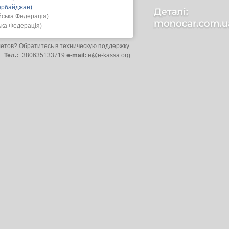
зербайджан)
йська Федерація)
ька Федерація)
летов? Обратитесь в
техническую поддержку
.
Тел.:
+380635133719
e-mail:
e@e-kassa.org