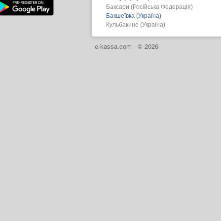
Баксари (Російська Федерація)
Бакшеївка (Україна)
Кульбакине (Україна)
e-kassa.com
© 2026