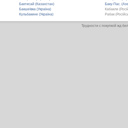
Бактисай (Казахстан)
Баку-Пас. (А
Бакшеївка (Україна)
Кабакли (Росі
Кульбакине (Україна)
Рабак (Російс
Трудности с покупкой жд би