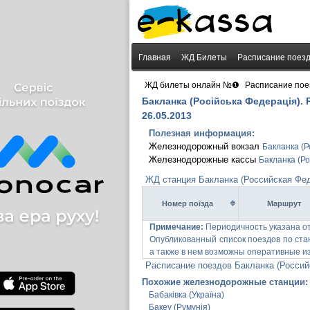
Главная
ЖД Билеты
Расписание поез
›
ЖД билеты онлайн №❶
Расписание пое
Бакланка (Російська Федерація).
26.05.2013
Полезная информация:
Железнодорожный вокзал
Бакланка (
Железнодорожные кассы
Бакланка (Р
ЖД станция Бакланка (Российская Фед
Номер поїзда
Маршрут
Примечание:
Периодичность указана о
Опубликованный список поездов по ста
а также в нем возможны оперативные и
Расписание поездов Бакланка (Россий
Похожие железнодорожные станции:
Бабаківка (Україна)
Бакеу (Румунія)