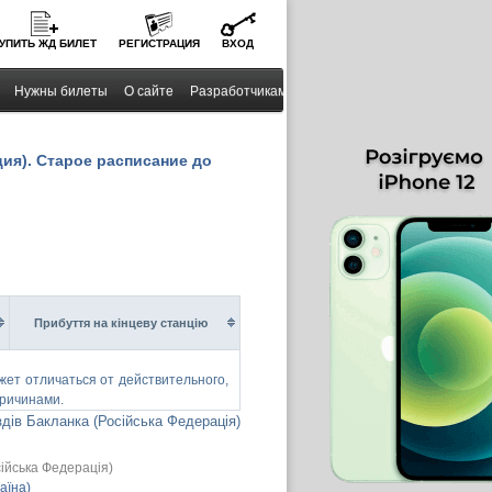
УПИТЬ
ЖД
БИЛЕТ
РЕГИСТРАЦИЯ
ВХОД
Нужны билеты
О сайте
Разработчикам
ция). Старое расписание до
Прибуття на кінцеву станцію
ет отличаться от действительного,
причинами.
здів Бакланка (Російська Федерація)
ійська Федерація)
аїна)