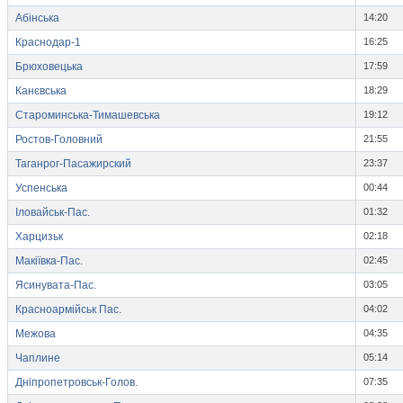
Абінська
14:20
Краснодар-1
16:25
Брюховецька
17:59
Канєвська
18:29
Староминська-Тимашевська
19:12
Ростов-Головний
21:55
Таганрог-Пасажирский
23:37
Успенська
00:44
Іловайськ-Пас.
01:32
Харцизьк
02:18
Макіївка-Пас.
02:45
Ясинувата-Пас.
03:05
Красноармійськ Пас.
04:02
Межова
04:35
Чаплине
05:14
Дніпропетровськ-Голов.
07:35