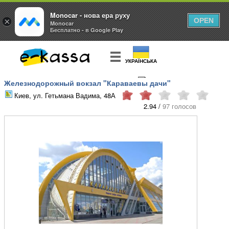
Monocar - нова ера руху
×
OPEN
Monocar
Бесплатно - в Google Play
УКРАЇНСЬКА
Железнодорожный вокзал "Караваевы дачи"
КУПИТЬ
БИЛЕТ
Киев, ул. Гетьмана Вадима, 48А
2.94 /
97 голосов