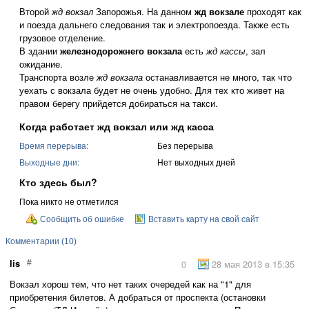
Второй
жд вокзал
Запорожья. На данном
жд вокзале
проходят как
и поезда дальнего следования так и электропоезда. Также есть
грузовое отделение.
В здании
железнодорожнего вокзала
есть
жд кассы
, зал
ожидание.
Транспорта возле
жд вокзала
останавливается не много, так что
уехать с вокзала будет не очень удобно. Для тех кто живет на
правом берегу прийдется добираться на такси.
Когда работает жд вокзал или жд касса
Время перерыва:
Без перерыва
Выходные дни:
Нет выходных дней
Кто здесь был?
Пока никто не отметился
Сообщить об ошибке
Вставить карту на свой сайт
Комментарии (10)
lis
28 мая 2013 в 15:35
#
0
Вокзал хорош тем, что нет таких очередей как на "1" для
приобретения билетов. А добраться от проспекта (остановки