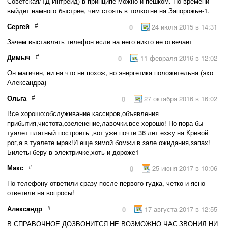
Советская/ТД Интрейд) в принципе можно и пешком. По времени
выйдет намного быстрее, чем стоять в толкотне на Запорожье-1.
Сергей
24 июля 2015 в 14:31
#
0
Зачем выставлять телефон если на него никто не отвечает
Димыч
11 февраля 2016 в 12:02
#
0
Он магичен, ни на что не похож, но энергетика положительна (эхо
Александра)
Ольга
27 октября 2016 в 16:02
#
0
Все хорошо:обслуживание кассиров,объявления
прибытия,чистота,озеленение,лавочки.все хорошо! Но пора бы
туалет платный построить ,вот уже почти 36 лет езжу на Кривой
рог,а в туалете мрак!И еще зимой бомжи в зале ожидания,запах!
Билеты беру в электричке,хоть и дороже1
Макс
25 июня 2017 в 10:06
#
0
По телефону ответили сразу после первого гудка, четко и ясно
ответили на вопросы!
Александр
17 августа 2017 в 12:55
#
0
В СПРАВОЧНОЕ ДОЗВОНИТСЯ НЕ ВОЗМОЖНО ЧАС ЗВОНИЛ НИ