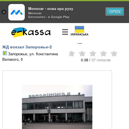
Monocar - нова ера руху
×
OPEN
Monocar
Бесплатно - в Google Play
УКРАЇНСЬКА
ЖД вокзал Запорожье-2
КУПИТЬ
БИЛЕТ
Запорожье, ул. Константина
Великого, 5
0.38 /
37 голосов