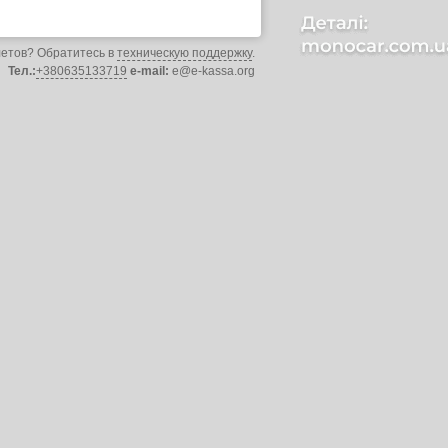
летов? Обратитесь в
техническую поддержку
.
Тел.:
+380635133719
e-mail:
e@e-kassa.org