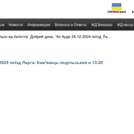
УКРАЇНСЬКА
К
дов
Новости
Информация
Вопросы и Ответы
ЖД Вокзалы
ЖД кассы
›
Добрий день. Чи буде 24.12.2024 поїзд Ла...
льно жд билетов
2024 поїзд Ларга- Кам'янець-подільський о 13.20